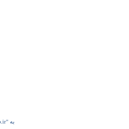
به "hiveweb.ir" خوش آمدید. وب سایت درحال بارگزاری می باشد